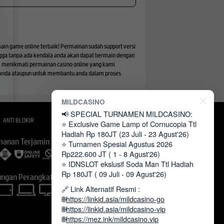
ain game online terbaik! Permainan sudah support versi
gga tanpa ada kendala anda akan dapat bermain dengan
enikmati permainan casino online yang kami
n anda ataupun untuk membantu anda dalam proses
MILDCASINO
📢 SPECIAL TURNAMEN MILDCASINO:
ANTI BLOKIR
⭐️ Exclusive Game Lamp of Cornucopia Ttl
Hadiah Rp 180JT (23 Juli - 23 Agust'26)
anan Terjamin :
⭐️ Turnamen Spesial Agustus 2026
Rp222.600 JT ( 1 - 8 Agust'26)
⭐️ IDNSLOT ekslusif Soda Man Ttl Hadiah
Rp 180JT ( 09 Juli - 09 Agust'26)
ngan Perangkat :
🔗 Link Alternatif Resmi :
🌐
https://linkid.asia/mildcasino-go
🌐
https://linkid.asia/mildcasino-vip
🌐
https://mez.ink/mildcasino.vip