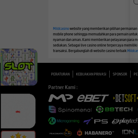
Mildcasino
website yang memberikan pilihan permainan ca
mobile phone sehingga memudahkan para pemain untuk be
nyaman dan aman. Kami memberikan pelayanan para me
sediakan. Sebagai live casino online terpercaya memil
transaksi. Bergabunglah di website casino terbaik
Mildca
PERATURAN
KEBIJAKAN PRIVASI
SPONSOR
PE
Partner Kami :