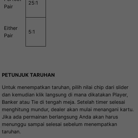
25:1
Pair
Either
5:1
Pair
PETUNJUK TARUHAN
Untuk menempatkan taruhan, pilih nilai chip dari slider
dan kemudian klik langsung di mana dikatakan Player,
Banker atau Tie di tengah meja. Setelah timer selesai
menghitung mundur, dealer akan mulai menangani kartu.
Jika ada permainan berlangsung Anda akan harus
menunggu sampai selesai sebelum menempatkan
taruhan.