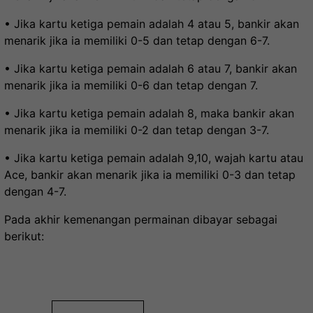
• Jika kartu ketiga pemain adalah 4 atau 5, bankir akan
menarik jika ia memiliki 0-5 dan tetap dengan 6-7.
• Jika kartu ketiga pemain adalah 6 atau 7, bankir akan
menarik jika ia memiliki 0-6 dan tetap dengan 7.
• Jika kartu ketiga pemain adalah 8, maka bankir akan
menarik jika ia memiliki 0-2 dan tetap dengan 3-7.
• Jika kartu ketiga pemain adalah 9,10, wajah kartu atau
Ace, bankir akan menarik jika ia memiliki 0-3 dan tetap
dengan 4-7.
Pada akhir kemenangan permainan dibayar sebagai
berikut: