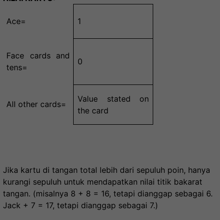
Ace=
1
Face cards and
0
tens=
Value stated on
All other cards=
the card
Jika kartu di tangan total lebih dari sepuluh poin, hanya
kurangi sepuluh untuk mendapatkan nilai titik bakarat
tangan. (misalnya 8 + 8 = 16, tetapi dianggap sebagai 6.
Jack + 7 = 17, tetapi dianggap sebagai 7.)