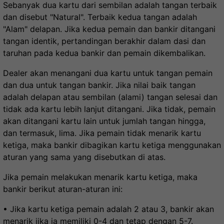
Sebanyak dua kartu dari sembilan adalah tangan terbaik
dan disebut "Natural". Terbaik kedua tangan adalah
"Alam" delapan. Jika kedua pemain dan bankir ditangani
tangan identik, pertandingan berakhir dalam dasi dan
taruhan pada kedua bankir dan pemain dikembalikan.
Dealer akan menangani dua kartu untuk tangan pemain
dan dua untuk tangan bankir. Jika nilai baik tangan
adalah delapan atau sembilan (alami) tangan selesai dan
tidak ada kartu lebih lanjut ditangani. Jika tidak, pemain
akan ditangani kartu lain untuk jumlah tangan hingga,
dan termasuk, lima. Jika pemain tidak menarik kartu
ketiga, maka bankir dibagikan kartu ketiga menggunakan
aturan yang sama yang disebutkan di atas.
Jika pemain melakukan menarik kartu ketiga, maka
bankir berikut aturan-aturan ini:
• Jika kartu ketiga pemain adalah 2 atau 3, bankir akan
menarik jika ia memiliki 0-4 dan tetap dengan 5-7.